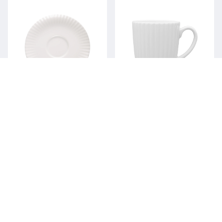
Cup and saucer
Mug
DAISY / PORCELAIN
DAISY / PORCELAIN
BASE COLLECTION
BASE COLLECTION
4504 / 200 ml
4540 / 350 ml
4513 / 145 mm