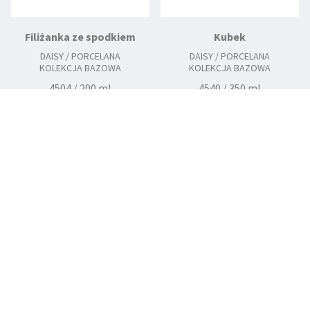
Filiżanka ze spodkiem
Kubek
DAISY / PORCELANA
DAISY / PORCELANA
KOLEKCJA BAZOWA
KOLEKCJA BAZOWA
4504 / 200 ml
4540 / 350 ml
4513 / 145 mm
Salaterka
DAISY / PORCELANA