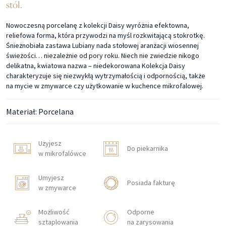
stół.
Nowoczesną porcelanę z kolekcji Daisy wyróżnia efektowna,
reliefowa forma, która przywodzi na myśl rozkwitającą stokrotkę.
Śnieżnobiała zastawa Lubiany nada stołowej aranżacji wiosennej
świeżości… niezależnie od pory roku. Niech nie zwiedzie nikogo
delikatna, kwiatowa nazwa – niedekorowana Kolekcja Daisy
charakteryzuje się niezwykłą wytrzymałością i odpornością, także
na mycie w zmywarce czy użytkowanie w kuchence mikrofalowej.
Materiał: Porcelana
Użyjesz
Do piekarnika
w mikrofalówce
Umyjesz
Posiada fakturę
w zmywarce
Możliwość
Odporne
sztaplowania
na zarysowania