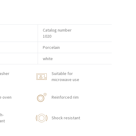
Catalog number
1020
Porcelain
white
asher
Suitable for
microwave use
e oven
Reinforced rim
h-
Shock resistant
ant