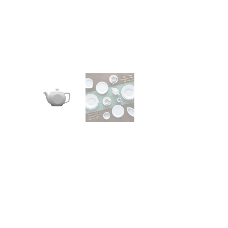
CONTACT
Zakłady Porce
83-407 Łubian
Zakładowa Str