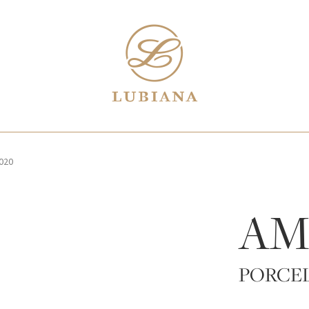
020
AM
PORCE