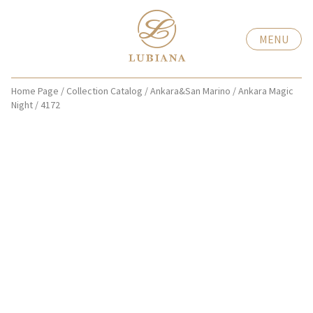
MENU
Home Page
/
Collection Catalog
/
Ankara&San Marino
/
Ankara Magic
Night
/
4172