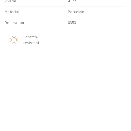
250 ml
4172
Material
Porcelain
Decoration
0353
Scratch-
resistant
HOW TO ORDER
CONTACT
Zakłady Porcelany Stołowej „Lubiana”
SA
83-407 Łubiana (near Kościerzyna)
Zakładowa Street 1