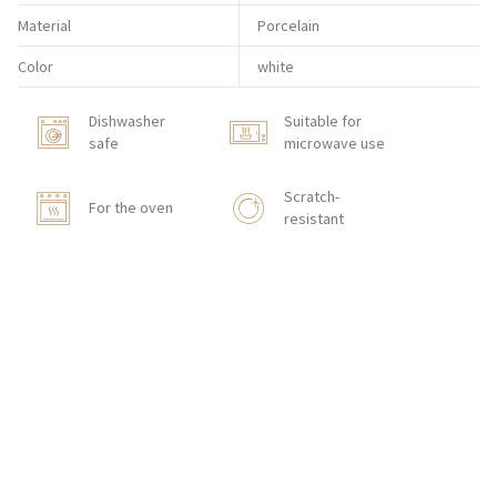
Material
Porcelain
Color
white
Dishwasher
Suitable for
safe
microwave use
Scratch-
For the oven
resistant
HOW TO ORDER
CONTACT
Zakłady Porcelany Stołowej „Lubiana”