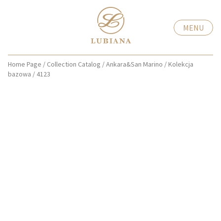
MENU
Home Page
/
Collection Catalog
/
Ankara&San Marino
/
Kolekcja
bazowa
/
4123