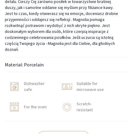
detalu. Cieszy Cię zarówno posiłek w towarzystwie bratniej
duszy, jak i samotne oddanie się myślom przy filiżance kawy.
Jest to czas, kiedy otwierasz się na emocje, doceniasz drobne
przyjemności i oddajesz się refleksji . Magnolia pomaga
rozkwitnąć potrawom i wydobyć z nich ukryte piękno. Jest
doskonałym wyborem dla osób, które czerpią inspiracje z
codziennego celebrowania posiłków. Jeśli uczucia są istotną
częścią Twojego życia - Magnolia jest dla Ciebie, dla głodnych
doznań.
Material: Porcelain
Dishwasher
Suitable for
safe
microwave use
Scratch-
For the oven
resistant