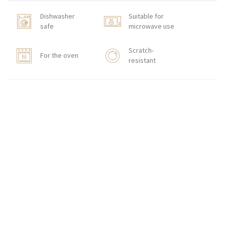
Dishwasher
Suitable for
safe
microwave use
Scratch-
For the oven
resistant
HOW TO ORDER
CONTACT
Zakłady Porcelany Stołowej „Lubiana”
SA
83-407 Łubiana (near Kościerzyna)
Zakładowa Street 1