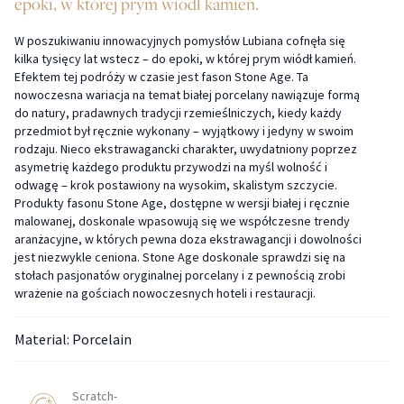
epoki, w której prym wiódł kamień.
W poszukiwaniu innowacyjnych pomysłów Lubiana cofnęła się
kilka tysięcy lat wstecz – do epoki, w której prym wiódł kamień.
Efektem tej podróży w czasie jest fason Stone Age. Ta
nowoczesna wariacja na temat białej porcelany nawiązuje formą
do natury, pradawnych tradycji rzemieślniczych, kiedy każdy
przedmiot był ręcznie wykonany – wyjątkowy i jedyny w swoim
rodzaju. Nieco ekstrawagancki charakter, uwydatniony poprzez
asymetrię każdego produktu przywodzi na myśl wolność i
odwagę – krok postawiony na wysokim, skalistym szczycie.
Produkty fasonu Stone Age, dostępne w wersji białej i ręcznie
malowanej, doskonale wpasowują się we współczesne trendy
aranżacyjne, w których pewna doza ekstrawagancji i dowolności
jest niezwykle ceniona. Stone Age doskonale sprawdzi się na
stołach pasjonatów oryginalnej porcelany i z pewnością zrobi
wrażenie na gościach nowoczesnych hoteli i restauracji.
Material: Porcelain
Scratch-