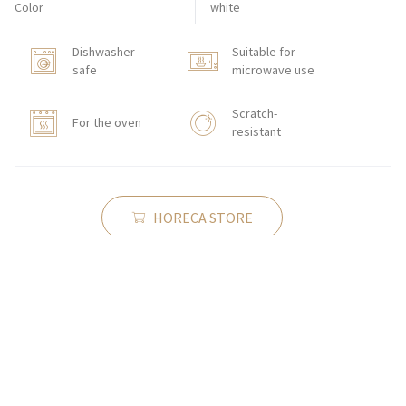
Color
white
Dishwasher
Suitable for
safe
microwave use
Scratch-
For the oven
resistant
HORECA STORE
CONTACT
Zakłady Porcelany Stołowej „Lubiana”
SA
83-407 Łubiana (near Kościerzyna)
Zakładowa Street 1