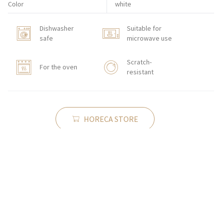
Color
white
Dishwasher
Suitable for
safe
microwave use
Scratch-
For the oven
resistant
HORECA STORE
CONTACT
Zakłady Porcelany Stołowej „Lubiana”
SA
83-407 Łubiana (near Kościerzyna)
Zakładowa Street 1