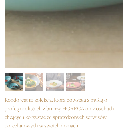
Rondo jest to kolekcja, która powstała z myślą o
profesjonalistach z branży HORECA oraz osobach
chcących korzystać ze sprawdzonych serwisów
porcelanowych w swoich domach