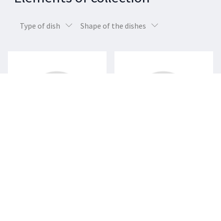
Type of dish
Shape of the dishes
Plate flat
Plate flat
RONDO / PORCELAIN
RONDO / PORCELAIN
BASE COLLECTION
BASE COLLECTION
4337 / 270 mm
4330 / 220mm