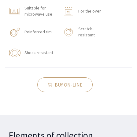
Suitable for
For the oven
microwave use
Scratch-
Reinforced rim
resistant
Shock resistant
BUY ON-LINE
Elements of collection