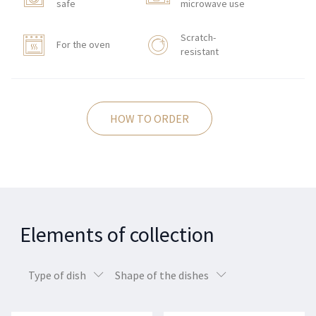
safe
microwave use
Scratch-
For the oven
resistant
HOW TO ORDER
Elements of collection
Type of dish
Shape of the dishes