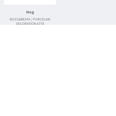
Mug
BOSS&BEATA / PORCELAIN
DECORATION 6778
1739 / 380 ml
Similar collections