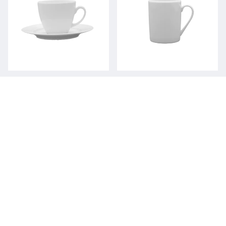
Cup and saucer
Mug
MADRYT / PORCELAIN
MADRYT / PORCELAIN
BASE COLLECTION
BASE COLLECTION
2089 / 150 mm
3110 / 280 ml
3101 / 200 ml