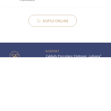
KUPUJ ONLINE
KONTAKT
Zakłady Porcelany Stołowej „Lubiana”
SA
83-407 Łubiana (koło Kościerzyny)
ul. Zakładowa 1
SALON FIRMOWY W ŁUBIANIE
Godziny otwarcia:
pon.–sob.: 9.00–16.00
tel.:
(+48) 58 687 07 72
e-mail:
sklep.fabryczny@lubiana.pl
"Przedsiębiorca uzyskał pomoc
w ramach programu rządowego