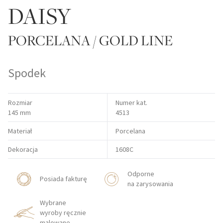
DAISY
PORCELANA / GOLD LINE
Spodek
Rozmiar
Numer kat.
145 mm
4513
Materiał
Porcelana
Dekoracja
1608C
Odporne
Posiada fakturę
na zarysowania
Wybrane
wyroby ręcznie
malowane