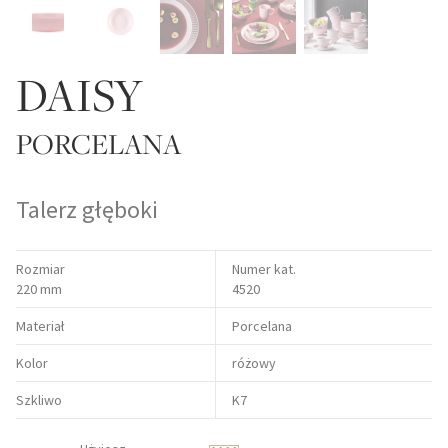
DAISY
PORCELANA
Talerz głęboki
Rozmiar
Numer kat.
220 mm
4520
Materiał
Porcelana
Kolor
różowy
Szkliwo
K7