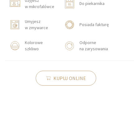
Użyjesz
Do piekarnika
w mikrofalówce
Umyjesz
Posiada fakturę
w zmywarce
Kolorowe
Odporne
szkliwo
na zarysowania
KUPUJ ONLINE
KONTAKT
Zakłady Porcelany Stołowej „Lubiana”
SA
83-407 Łubiana (koło Kościerzyny)