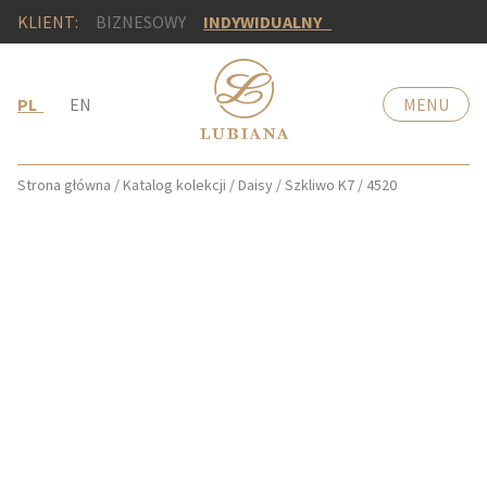
KLIENT:
BIZNESOWY
INDYWIDUALNY
PL
EN
MENU
Strona główna
/
Katalog kolekcji
/
Daisy
/
Szkliwo K7
/
4520