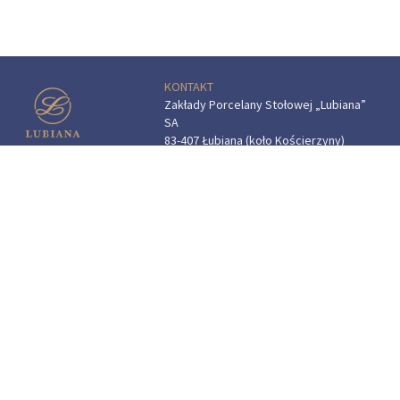
KONTAKT
Zakłady Porcelany Stołowej „Lubiana”
SA
83-407 Łubiana (koło Kościerzyny)
ul. Zakładowa 1
SALON FIRMOWY W ŁUBIANIE
Godziny otwarcia:
pon.–sob.: 9.00–16.00
tel.:
(+48) 58 687 07 72
e-mail:
sklep.fabryczny@lubiana.pl
"Przedsiębiorca uzyskał pomoc
w ramach programu rządowego
pod nazwą: „Pomoc dla przemysłu
energochłonnego związana z cenami
gazu ziemnego i energii elektrycznej
w 2024 r.”
Przedsiębiorca uzyskał pomoc