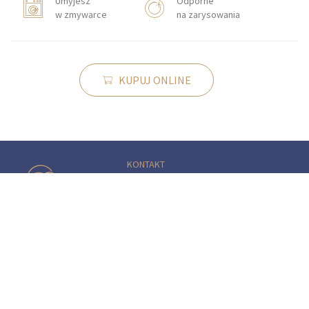
Umyjesz
Odporne
w zmywarce
na zarysowania
KUPUJ ONLINE
KONTAKT
Zakłady Porcelany Stołowej „Lubiana”
SA
83-407 Łubiana (koło Kościerzyny)
ul. Zakładowa 1
SALON FIRMOWY W ŁUBIANIE
Godziny otwarcia:
pon.–sob.: 9.00–16.00
tel.:
(+48) 58 687 07 72
e-mail:
sklep.fabryczny@lubiana.pl