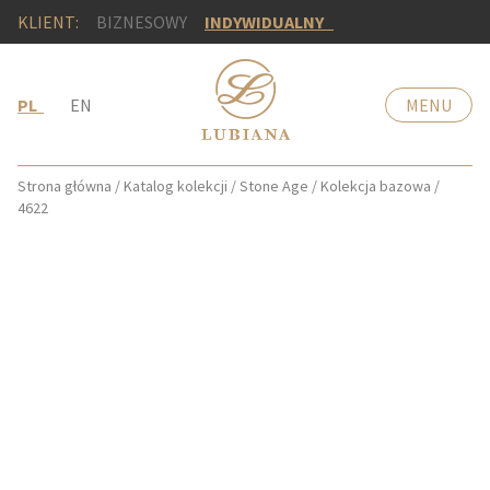
KLIENT:
BIZNESOWY
INDYWIDUALNY
PL
EN
MENU
Strona główna
/
Katalog kolekcji
/
Stone Age
/
Kolekcja bazowa
/
4622