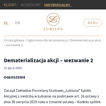
KLIENT:
BIZNESOWY
INDYWIDUALNY
PL
EN
MENU
Strona główna
/
Ogłoszenia dla akcjonariuszy
/
Dematerializacja akcji
– wezwanie 2
Dematerializacja akcji – wezwanie 2
31 lipca 2020
OGŁOSZENIE
Zarząd Zakładów Porcelany Stołowej „Lubiana” Spółki
Akcyjnej z siedzibą w Łubianie na podstawie art. 16 ustawy z
dnia 30 sierpnia 2019 roku o zmianie ustawy – Kodeks spółek