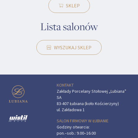
SKLEP
Lista salonów
WYSZUKAJ SKLEP
KONTAKT
Zakłady Porcelany Stołowej „Lubiana”
SA
83-407 Łubiana (koło Kościerzyny)
ul. Zakładowa 1
SALON FIRMOWY W ŁUBIANIE
Godziny otwarcia:
pon.–sob.: 9.00–16.00