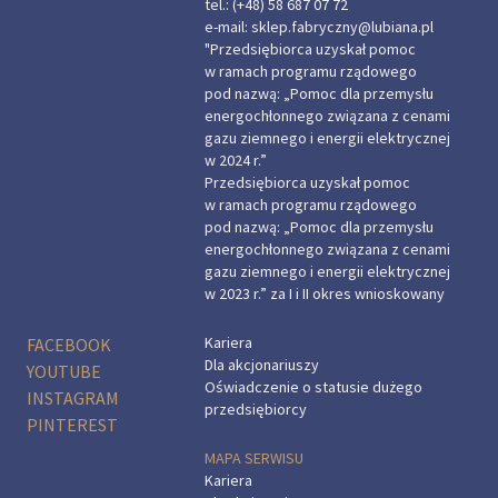
tel.:
(+48) 58 687 07 72
e-mail:
sklep.fabryczny@lubiana.pl
"Przedsiębiorca uzyskał pomoc
w ramach programu rządowego
pod nazwą: „Pomoc dla przemysłu
energochłonnego związana z cenami
gazu ziemnego i energii elektrycznej
w 2024 r.”
Przedsiębiorca uzyskał pomoc
w ramach programu rządowego
pod nazwą: „Pomoc dla przemysłu
energochłonnego związana z cenami
gazu ziemnego i energii elektrycznej
w 2023 r.” za I i II okres wnioskowany
Kariera
FACEBOOK
Dla akcjonariuszy
YOUTUBE
Oświadczenie o statusie dużego
INSTAGRAM
przedsiębiorcy
PINTEREST
MAPA SERWISU
Kariera