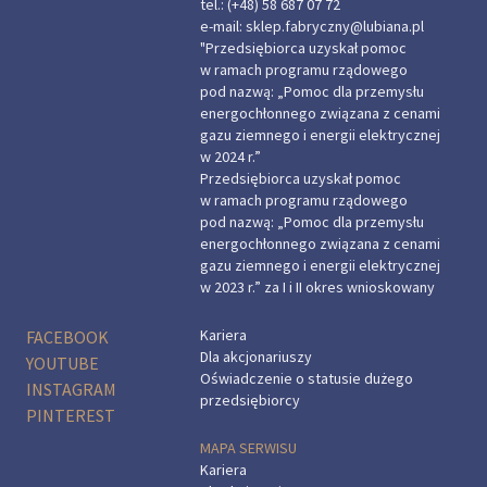
tel.:
(+48) 58 687 07 72
e-mail:
sklep.fabryczny@lubiana.pl
"Przedsiębiorca uzyskał pomoc
w ramach programu rządowego
pod nazwą: „Pomoc dla przemysłu
energochłonnego związana z cenami
gazu ziemnego i energii elektrycznej
w 2024 r.”
Przedsiębiorca uzyskał pomoc
w ramach programu rządowego
pod nazwą: „Pomoc dla przemysłu
energochłonnego związana z cenami
gazu ziemnego i energii elektrycznej
w 2023 r.” za I i II okres wnioskowany
Kariera
FACEBOOK
Dla akcjonariuszy
YOUTUBE
Oświadczenie o statusie dużego
INSTAGRAM
przedsiębiorcy
PINTEREST
MAPA SERWISU
Kariera