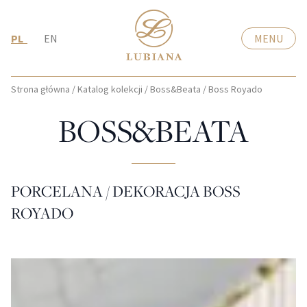
PL
EN
MENU
Strona główna
/
Katalog kolekcji
/
Boss&Beata
/
Boss Royado
BOSS&BEATA
PORCELANA / DEKORACJA BOSS
ROYADO