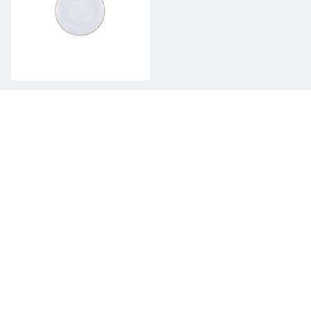
Talerz płytki
BOSS&BEATA / PORCELANA
DEKORACJA 9015
1831 / 205 mm
Podobne dekoracje