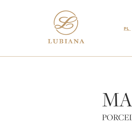
PL
MA
PORCE