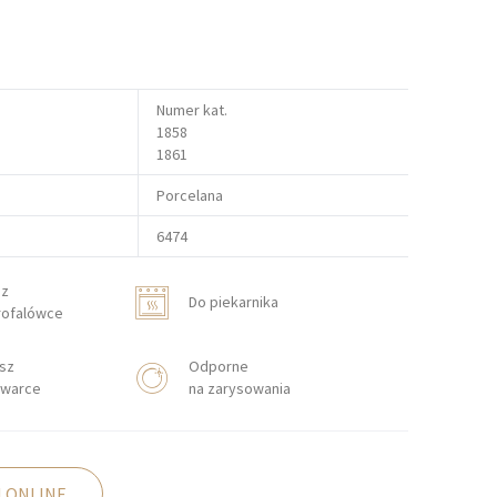
Numer kat.
1858
1861
Porcelana
6474
sz
Do piekarnika
rofalówce
sz
Odporne
warce
na zarysowania
 ONLINE