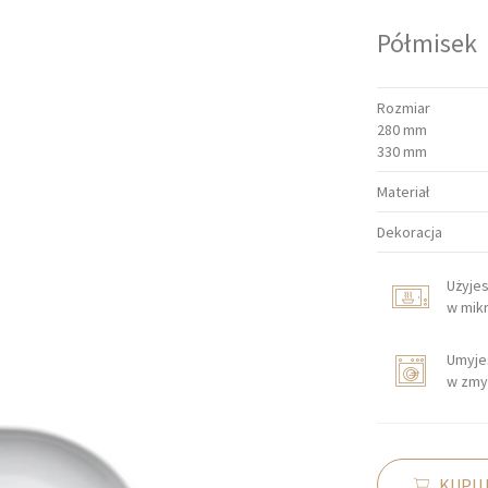
Półmisek
Rozmiar
280 mm
330 mm
Materiał
Dekoracja
Użyje
w mik
Umyje
w zmy
KUPUJ