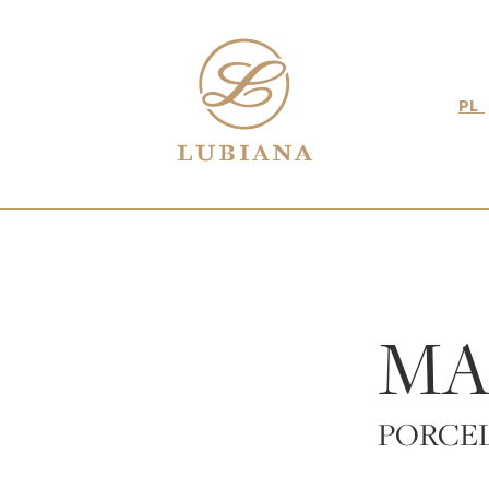
PL
MA
PORCE