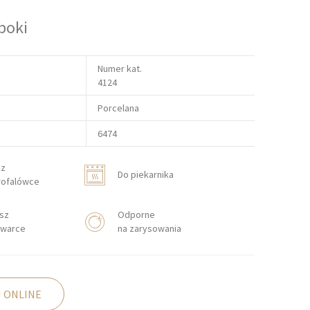
boki
Numer kat.
4124
Porcelana
6474
sz
Do piekarnika
rofalówce
sz
Odporne
warce
na zarysowania
 ONLINE