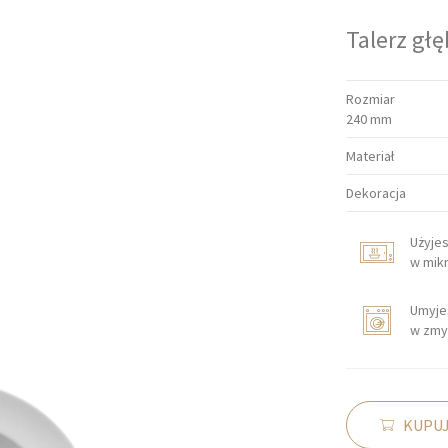
Talerz głę
Rozmiar
240 mm
Materiał
Dekoracja
Użyje
w mik
Umyje
w zmy
KUPUJ