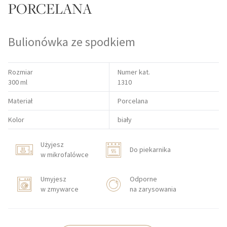
PORCELANA
Bulionówka ze spodkiem
Rozmiar
Numer kat.
300 ml
1310
Materiał
Porcelana
Kolor
biały
Użyjesz
Do piekarnika
w mikrofalówce
Umyjesz
Odporne
w zmywarce
na zarysowania