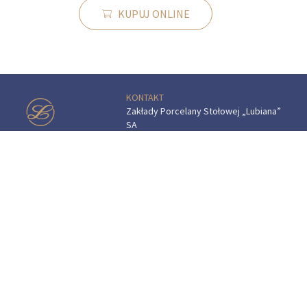
KUPUJ ONLINE
KONTAKT
Zakłady Porcelany Stołowej „Lubiana”
SA
83-407 Łubiana (koło Kościerzyny)
ul. Zakładowa 1
SALON FIRMOWY W ŁUBIANIE
Godziny otwarcia:
pon.–sob.: 9.00–16.00
tel.:
(+48) 58 687 07 72
e-mail:
sklep.fabryczny@lubiana.pl
"Przedsiębiorca uzyskał pomoc
w ramach programu rządowego
pod nazwą: „Pomoc dla przemysłu
energochłonnego związana z cenami
gazu ziemnego i energii elektrycznej