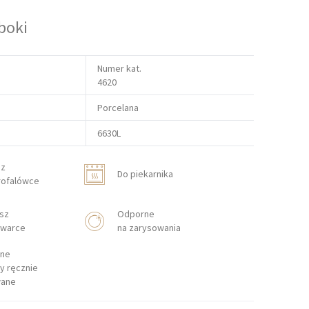
boki
Numer kat.
4620
Porcelana
6630L
sz
Do piekarnika
rofalówce
sz
Odporne
warce
na zarysowania
ne
y ręcznie
ane