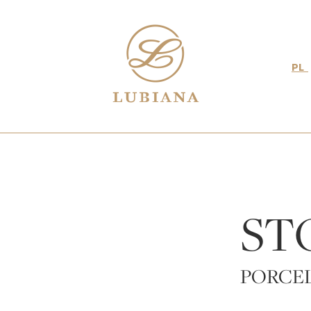
PL
ST
PORCEL