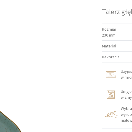
Talerz głę
Rozmiar
230 mm
Materiał
Dekoracja
Użyje
w mik
Umyje
w zmy
Wybra
wyrob
malow