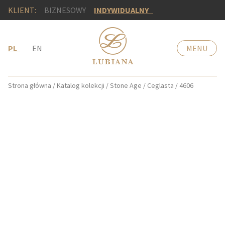
KLIENT:
BIZNESOWY
INDYWIDUALNY
PL
EN
MENU
Strona główna
/
Katalog kolekcji
/
Stone Age
/
Ceglasta
/
4606