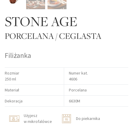
STONE AGE
PORCELANA / CEGLASTA
Filiżanka
Rozmiar
Numer kat.
250 ml
4606
Materiał
Porcelana
Dekoracja
6630M
Użyjesz
Do piekarnika
w mikrofalówce