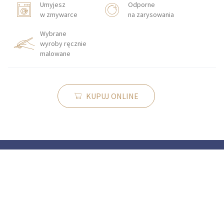
Umyjesz
Odporne
w zmywarce
na zarysowania
Wybrane
wyroby ręcznie
malowane
KUPUJ ONLINE
KONTAKT
Zakłady Porcelany Stołowej „Lubiana”
SA
83-407 Łubiana (koło Kościerzyny)
ul. Zakładowa 1
SALON FIRMOWY W ŁUBIANIE