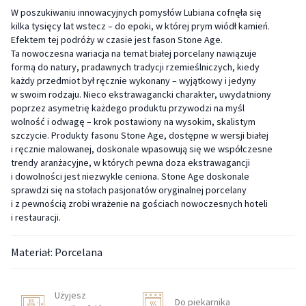
W poszukiwaniu innowacyjnych pomysłów Lubiana cofnęła się
kilka tysięcy lat wstecz – do epoki, w której prym wiódł kamień.
Efektem tej podróży w czasie jest fason Stone Age.
Ta nowoczesna wariacja na temat białej porcelany nawiązuje
formą do natury, pradawnych tradycji rzemieślniczych, kiedy
każdy przedmiot był ręcznie wykonany – wyjątkowy i jedyny
w swoim rodzaju. Nieco ekstrawagancki charakter, uwydatniony
poprzez asymetrię każdego produktu przywodzi na myśl
wolność i odwagę – krok postawiony na wysokim, skalistym
szczycie. Produkty fasonu Stone Age, dostępne w wersji białej
i ręcznie malowanej, doskonale wpasowują się we współczesne
trendy aranżacyjne, w których pewna doza ekstrawagancji
i dowolności jest niezwykle ceniona. Stone Age doskonale
sprawdzi się na stołach pasjonatów oryginalnej porcelany
i z pewnością zrobi wrażenie na gościach nowoczesnych hoteli
i restauracji.
Materiał: Porcelana
Użyjesz
Do piekarnika