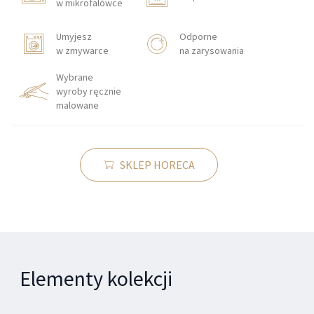
w mikrofalówce
Umyjesz
Odporne
w zmywarce
na zarysowania
Wybrane
wyroby ręcznie
malowane
SKLEP HORECA
Elementy kolekcji