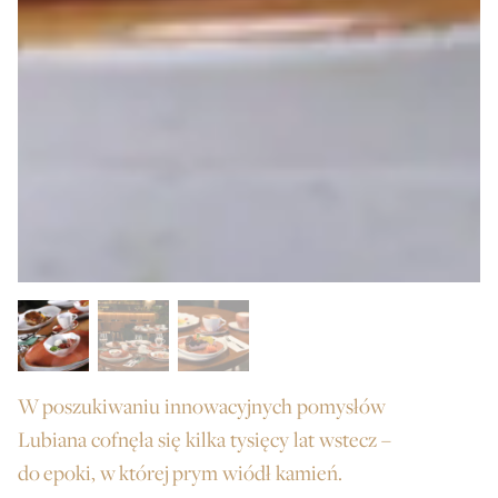
W poszukiwaniu innowacyjnych pomysłów
Lubiana cofnęła się kilka tysięcy lat wstecz –
do epoki, w której prym wiódł kamień.