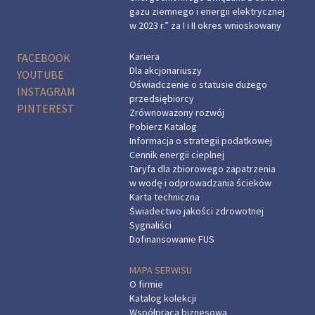
gazu ziemnego i energii elektrycznej
w 2023 r.” za I i II okres wnioskowany
Kariera
FACEBOOK
Dla akcjonariuszy
YOUTUBE
Oświadczenie o statusie dużego
INSTAGRAM
przedsiębiorcy
PINTEREST
Zrównoważony rozwój
Pobierz Katalog
Informacja o strategii podatkowej
Cennik energii cieplnej
Taryfa dla zbiorowego zapatrzenia
w wodę i odprowadzania ścieków
Karta techniczna
Świadectwo jakości zdrowotnej
Sygnaliści
Dofinansowanie FUS
MAPA SERWISU
O firmie
Katalog kolekcji
Współpraca biznesowa