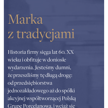
Marka
z tradycjami
Historia firmy sięga lat 60. XX
wieku i obfituje w doniosłe
wydarzenia. Jesteśmy dumni,
że przeszliśmy tę długą drogę:
od przedsiębiorstwa
jednozakładowego aż do spółki
akcyjnej współtworzącej Polską
Grupę Porcelanową, i wciąż się