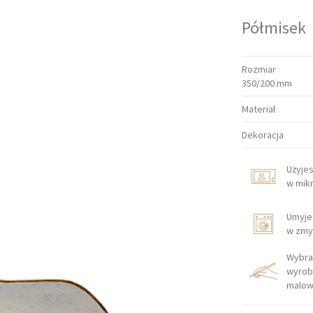
Półmisek
Rozmiar
350/200 mm
Materiał
Dekoracja
Użyje
w mik
Umyje
w zmy
Wybra
wyrob
malow