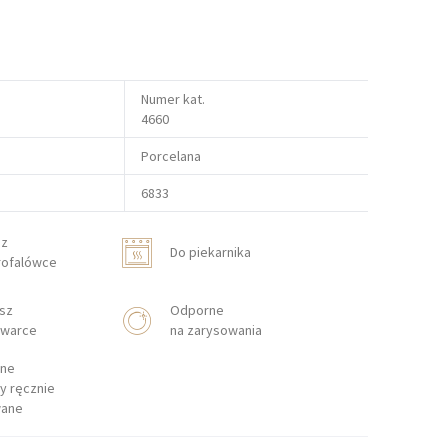
Numer kat.
4660
Porcelana
6833
sz
Do piekarnika
rofalówce
sz
Odporne
warce
na zarysowania
ne
y ręcznie
ane