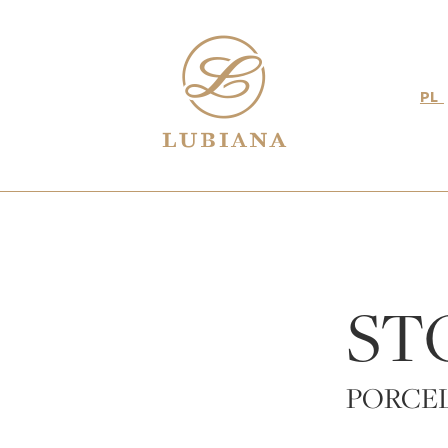
PL
ST
PORCEL