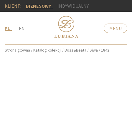
KLIENT:
BIZNESOWY
INDYWIDUALNY
PL
EN
MENU
Strona główna
/
Katalog kolekcji
/
Boss&Beata
/
Siwa
/
1842