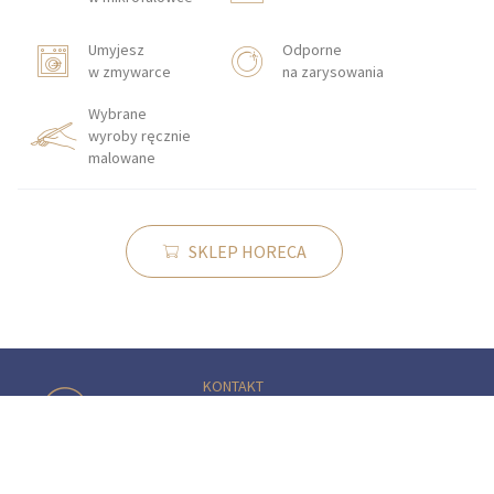
Umyjesz
Odporne
w zmywarce
na zarysowania
Wybrane
wyroby ręcznie
malowane
SKLEP HORECA
KONTAKT
Zakłady Porcelany Stołowej „Lubiana”
SA
83-407 Łubiana (koło Kościerzyny)
ul. Zakładowa 1