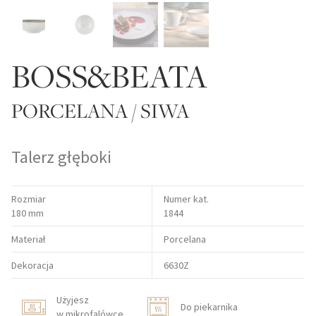
BOSS&BEATA
PORCELANA / SIWA
Talerz głęboki
Rozmiar
Numer kat.
180 mm
1844
Materiał
Porcelana
Dekoracja
6630Z
Użyjesz
Do piekarnika
w mikrofalówce