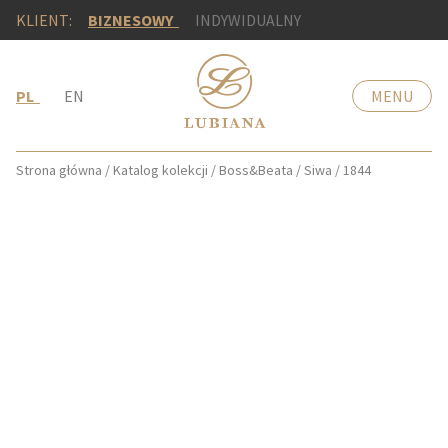
KLIENT:
BIZNESOWY
INDYWIDUALNY
PL
EN
MENU
Strona główna
/
Katalog kolekcji
/
Boss&Beata
/
Siwa
/
1844