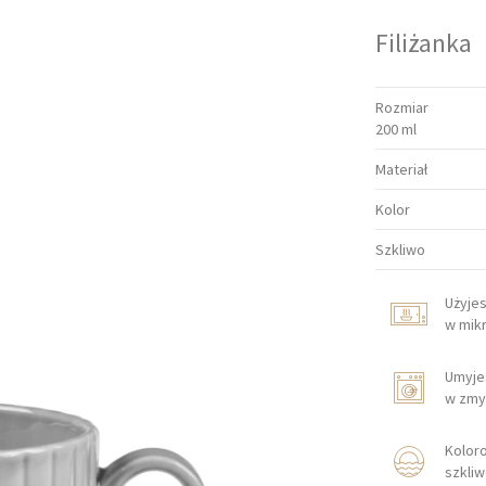
Filiżanka
Rozmiar
200 ml
Materiał
Kolor
Szkliwo
Użyje
w mik
Umyje
w zmy
Kolor
szkli