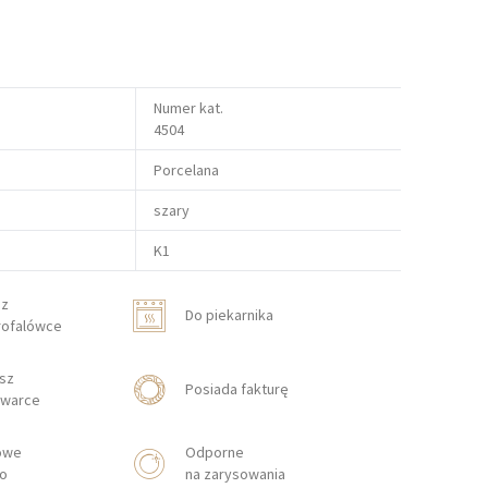
Numer kat.
4504
Porcelana
szary
K1
sz
Do piekarnika
rofalówce
sz
Posiada fakturę
warce
owe
Odporne
wo
na zarysowania