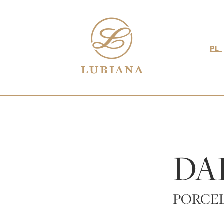
PL
DA
PORCE