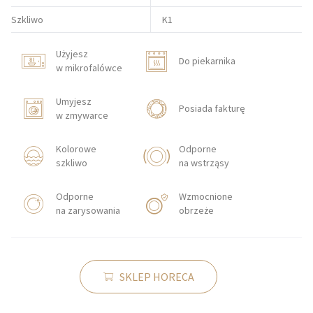
Szkliwo
K1
Użyjesz
Do piekarnika
w mikrofalówce
Umyjesz
Posiada fakturę
w zmywarce
Kolorowe
Odporne
szkliwo
na wstrząsy
Odporne
Wzmocnione
na zarysowania
obrzeże
SKLEP HORECA