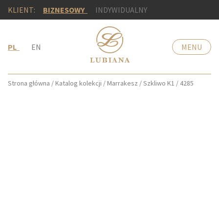
KLIENT:
BIZNESOWY
INDYWIDUALNY
PL
EN
MENU
Strona główna
/
Katalog kolekcji
/
Marrakesz
/
Szkliwo K1
/
4285