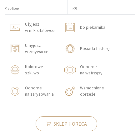
Szkliwo
K5
Użyjesz
Do piekarnika
w mikrofalówce
Umyjesz
Posiada fakturę
w zmywarce
Kolorowe
Odporne
szkliwo
na wstrząsy
Odporne
Wzmocnione
na zarysowania
obrzeże
SKLEP HORECA