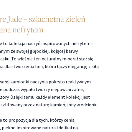
e Jade – szlachetna zieleń
ana nefrytem
 to kolekcja naczyń inspirowanych nefrytem –
ym ze swojej głębokiej, kojącej barwy
asku. To właśnie ten naturalny minerał stał się
 dla stworzenia linii, która łączy elegancję z siłą
wałej kamionki naczynia pokryto reaktywnym
e podczas wypału tworzy niepowtarzalne,
zory. Dzięki temu każdy element kolekcji jest
 oszlifowany przez naturę kamień, inny w odcieniu
 to propozycja dla tych, którzy cenią
 piękno inspirowane naturą i delikatną