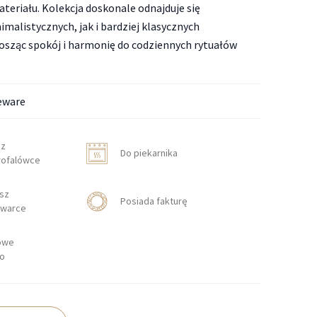
eriału. Kolekcja doskonale odnajduje się
malistycznych, jak i bardziej klasycznych
sząc spokój i harmonię do codziennych rytuałów
eware
sz
Do piekarnika
rofalówce
sz
Posiada fakturę
warce
owe
wo