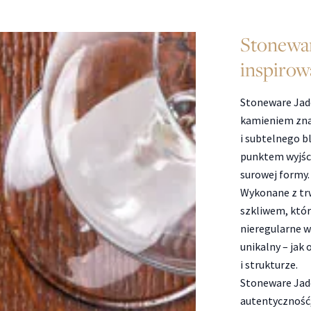
Stonewar
inspirow
Stoneware Jade
kamieniem znan
i subtelnego bl
punktem wyjścia
surowej formy.
Wykonane z tr
szkliwem, któr
nieregularne w
unikalny – jak
i strukturze.
Stoneware Jade
autentyczność,