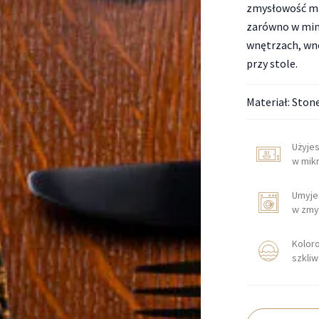
zmysłowość mat
zarówno w mini
wnętrzach, wno
przy stole.
Materiał: Ston
Użyje
w mik
Umyje
w zmy
Kolor
szkli