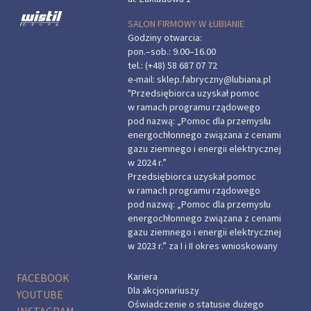
SALON FIRMOWY W ŁUBIANIE
Godziny otwarcia:
pon.–sob.: 9.00–16.00
tel.:
(+48) 58 687 07 72
e-mail:
sklep.fabryczny@lubiana.pl
"Przedsiębiorca uzyskał pomoc
w ramach programu rządowego
pod nazwą: „Pomoc dla przemysłu
energochłonnego związana z cenami
gazu ziemnego i energii elektrycznej
w 2024 r.”
Przedsiębiorca uzyskał pomoc
w ramach programu rządowego
pod nazwą: „Pomoc dla przemysłu
energochłonnego związana z cenami
gazu ziemnego i energii elektrycznej
w 2023 r.” za I i II okres wnioskowany
Kariera
FACEBOOK
Dla akcjonariuszy
YOUTUBE
Oświadczenie o statusie dużego