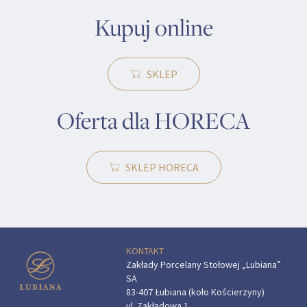
Kupuj online
SKLEP
Oferta dla HORECA
SKLEP HORECA
KONTAKT
Zakłady Porcelany Stołowej „Lubiana”
SA
83-407 Łubiana (koło Kościerzyny)
ul. Zakładowa 1