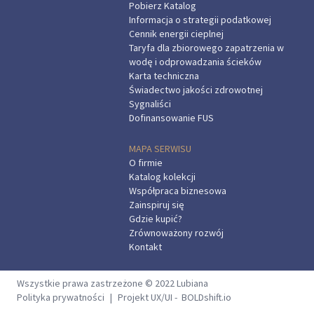
Pobierz Katalog
Informacja o strategii podatkowej
Cennik energii cieplnej
Taryfa dla zbiorowego zapatrzenia w
wodę i odprowadzania ścieków
Karta techniczna
Świadectwo jakości zdrowotnej
Sygnaliści
Dofinansowanie FUS
MAPA SERWISU
O firmie
Katalog kolekcji
Współpraca biznesowa
Zainspiruj się
Gdzie kupić?
Zrównoważony rozwój
Kontakt
Wszystkie prawa zastrzeżone © 2022 Lubiana
Polityka prywatności
|
Projekt UX/UI -
BOLDshift.io