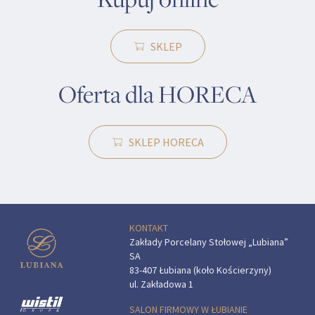
SKLEP
Oferta dla HORECA
SKLEP HORECA
KONTAKT
Zakłady Porcelany Stołowej „Lubiana”
SA
83-407 Łubiana (koło Kościerzyny)
ul. Zakładowa 1
SALON FIRMOWY W ŁUBIANIE