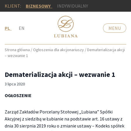
KLIENT:
BIZNESOWY
INDYWIDUALNY
PL
EN
MENU
Strona główna
/
Ogłoszenia dla akcjonariuszy
/
Dematerializacja akcji
– wezwanie 1
Dematerializacja akcji – wezwanie 1
3 lipca 2020
OGŁOSZENIE
Zarząd Zakładów Porcelany Stołowej „Lubiana” Spółki
Akcyjnej z siedzibą w Łubianie na podstawie art. 16 ustawy z
dnia 30 sierpnia 2019 roku o zmianie ustawy – Kodeks spółek