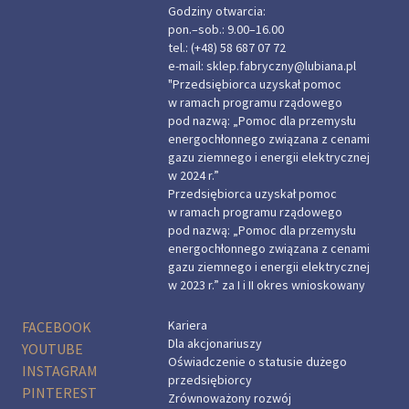
Godziny otwarcia:
pon.–sob.: 9.00–16.00
tel.:
(+48) 58 687 07 72
e-mail:
sklep.fabryczny@lubiana.pl
"Przedsiębiorca uzyskał pomoc
w ramach programu rządowego
pod nazwą: „Pomoc dla przemysłu
energochłonnego związana z cenami
gazu ziemnego i energii elektrycznej
w 2024 r.”
Przedsiębiorca uzyskał pomoc
w ramach programu rządowego
pod nazwą: „Pomoc dla przemysłu
energochłonnego związana z cenami
gazu ziemnego i energii elektrycznej
w 2023 r.” za I i II okres wnioskowany
Kariera
FACEBOOK
Dla akcjonariuszy
YOUTUBE
Oświadczenie o statusie dużego
INSTAGRAM
przedsiębiorcy
PINTEREST
Zrównoważony rozwój