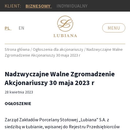
KLIENT:
BIZNESOWY
INDYWIDUALNY
PL
EN
MENU
Strona główna
/
Ogłoszenia dla akcjonariuszy
/
Nadzwyczajne Walne
Zgromadzenie Akcjonariuszy 30 maja 2023 r
Nadzwyczajne Walne Zgromadzenie
Akcjonariuszy 30 maja 2023 r
28 kwietnia 2023
OGŁOSZENIE
Zarząd Zakładów Porcelany Stołowej „Lubiana” S.A. z
siedzibą w Łubianie, wpisanej do Rejestru Przedsiębiorców