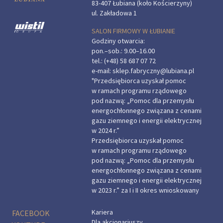
83-407 Łubiana (koło Kościerzyny)
ul. Zakładowa 1
SALON FIRMOWY W ŁUBIANIE
Godziny otwarcia:
pon.–sob.: 9.00–16.00
tel.:
(+48) 58 687 07 72
e-mail:
sklep.fabryczny@lubiana.pl
"Przedsiębiorca uzyskał pomoc
w ramach programu rządowego
pod nazwą: „Pomoc dla przemysłu
energochłonnego związana z cenami
gazu ziemnego i energii elektrycznej
w 2024 r.”
Przedsiębiorca uzyskał pomoc
w ramach programu rządowego
pod nazwą: „Pomoc dla przemysłu
energochłonnego związana z cenami
gazu ziemnego i energii elektrycznej
w 2023 r.” za I i II okres wnioskowany
Kariera
FACEBOOK
Dla akcjonariuszy