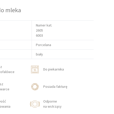
do mleka
Numer kat.
2605
6003
Porcelana
biały
sz
Do piekarnika
rofalówce
sz
Posiada fakturę
warce
wość
Odporne
lowania
na wstrząsy