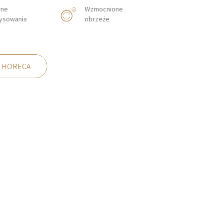
rne
Wzmocnione
rysowania
obrzeże
 HORECA