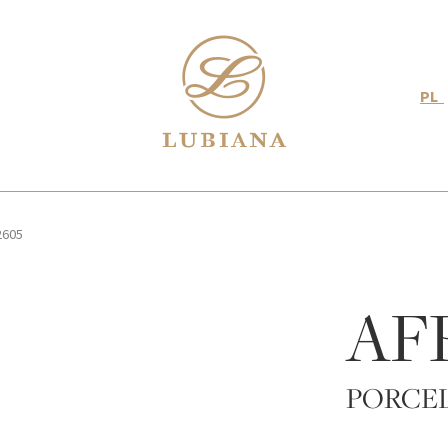
PL
2605
AF
PORCE