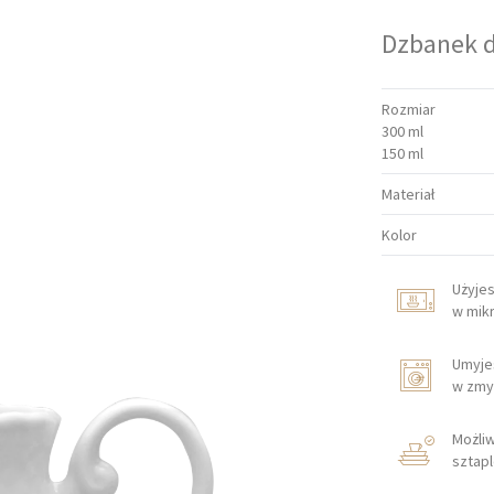
Dzbanek 
Rozmiar
300 ml
150 ml
Materiał
Kolor
Użyje
w mik
Umyje
w zmy
Możli
sztap