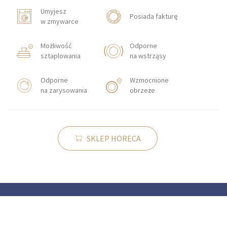
Umyjesz
Posiada fakturę
w zmywarce
Możliwość
Odporne
sztaplowania
na wstrząsy
Odporne
Wzmocnione
na zarysowania
obrzeże
SKLEP HORECA
KONTAKT
Zakłady Porcelany Stołowej „Lubiana”
SA