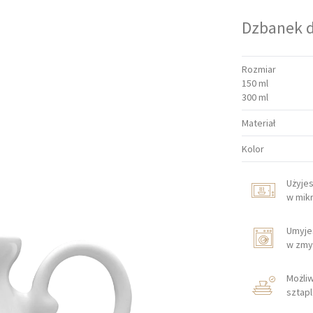
Dzbanek 
Rozmiar
150 ml
300 ml
Materiał
Kolor
Użyje
w mik
Umyje
w zmy
Możli
sztap