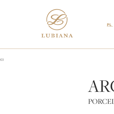
PL
003
AR
PORCE