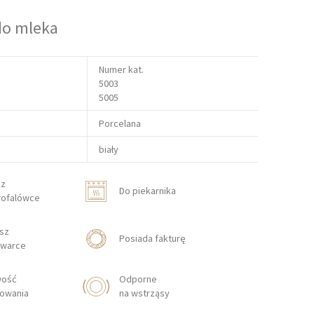
do mleka
Numer kat.
5003
5005
Porcelana
biały
sz
Do piekarnika
rofalówce
sz
Posiada fakturę
warce
wość
Odporne
lowania
na wstrząsy