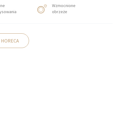
rne
Wzmocnione
rysowania
obrzeże
 HORECA