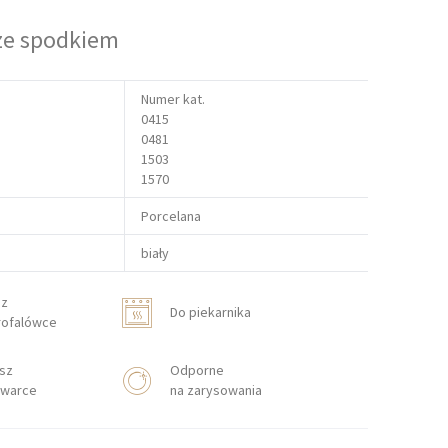
 ze spodkiem
Numer kat.
0415
0481
1503
1570
Porcelana
biały
sz
Do piekarnika
rofalówce
sz
Odporne
warce
na zarysowania