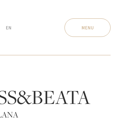
EN
MENU
SS&BEATA
LANA