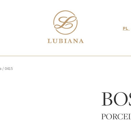
PL
a
/
0415
BO
PORCE