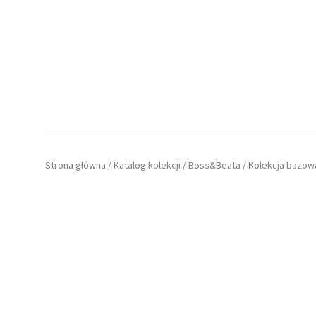
Strona główna
/
Katalog kolekcji
/
Boss&Beata
/
Kolekcja bazow