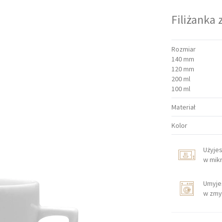
Filiżanka
Rozmiar
140 mm
120 mm
200 ml
100 ml
Materiał
Kolor
Użyje
w mik
Umyje
w zmy