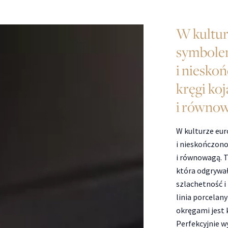
W kultur
symbole
i niesko
kręgi koj
i równow
W kulturze eur
i nieskończono
i równowagą. T
która odgrywała
szlachetność i
linia porcelan
okręgami jest k
Perfekcyjnie w