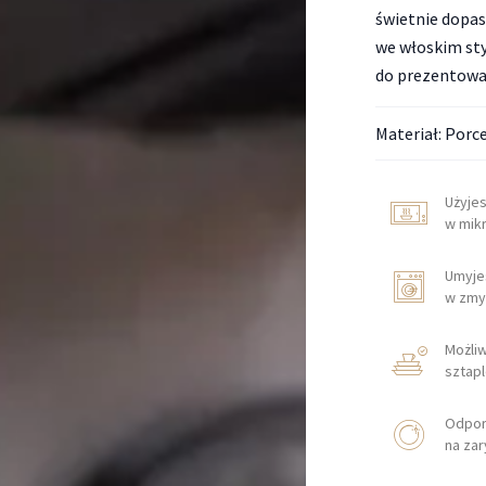
świetnie dopas
we włoskim st
do prezentowa
Materiał: Porc
Użyje
w mik
Umyje
w zmy
Możli
sztap
Odpo
na za