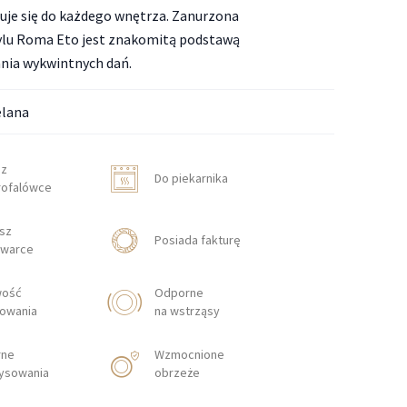
uje się do każdego wnętrza. Zanurzona
ylu Roma Eto jest znakomitą podstawą
nia wykwintnych dań.
elana
sz
Do piekarnika
rofalówce
sz
Posiada fakturę
warce
wość
Odporne
lowania
na wstrząsy
rne
Wzmocnione
rysowania
obrzeże