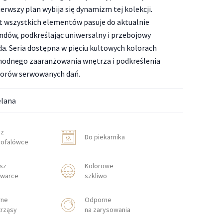
erwszy plan wybija się dynamizm tej kolekcji.
t wszystkich elementów pasuje do aktualnie
ndów, podkreślając uniwersalny i przebojowy
a. Seria dostępna w pięciu kultowych kolorach
modnego zaaranżowania wnętrza i podkreślenia
lorów serwowanych dań.
elana
sz
Do piekarnika
rofalówce
sz
Kolorowe
warce
szkliwo
rne
Odporne
trząsy
na zarysowania