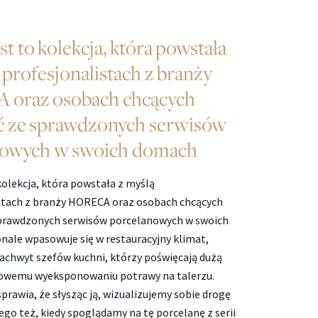
t to kolekcja, która powstała
 profesjonalistach z branży
oraz osobach chcących
ć ze sprawdzonych serwisów
nowych w swoich domach
kolekcja, która powstała z myślą
stach z branży HORECA oraz osobach chcących
sprawdzonych serwisów porcelanowych w swoich
ale wpasowuje się w restauracyjny klimat,
achwyt szefów kuchni, którzy poświęcają dużą
owemu wyeksponowaniu potrawy na talerzu.
rawia, że słysząc ją, wizualizujemy sobie drogę
ego też, kiedy spoglądamy na tę porcelanę z serii