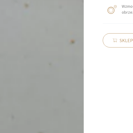
Wzmo
obrze
SKLEP