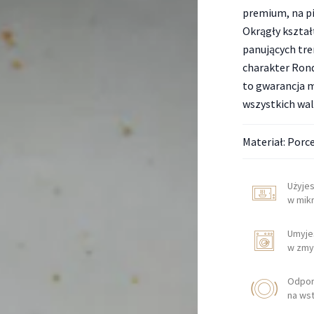
premium, na pi
Okrągły kształ
panujących tre
charakter Rond
to gwarancja 
wszystkich wa
Materiał: Porc
Użyje
w mik
Umyje
w zmy
Odpo
na ws