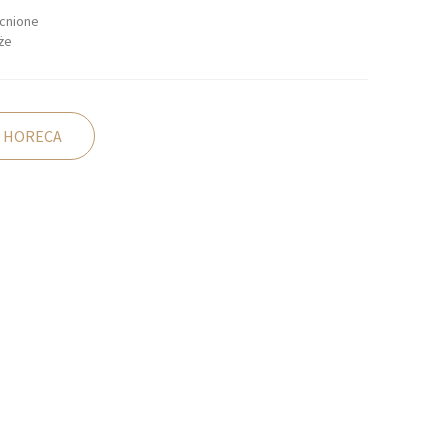
cnione
że
 HORECA