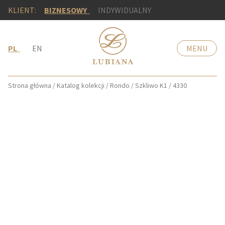
KLIENT:
BIZNESOWY
INDYWIDUALNY
PL
EN
MENU
Strona główna
/
Katalog kolekcji
/
Rondo
/
Szkliwo K1
/
4330