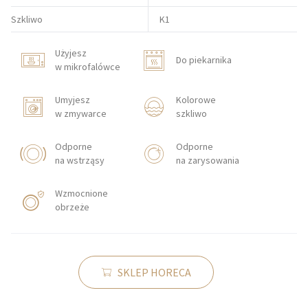
Szkliwo
K1
Użyjesz
Do piekarnika
w mikrofalówce
Umyjesz
Kolorowe
w zmywarce
szkliwo
Odporne
Odporne
na wstrząsy
na zarysowania
Wzmocnione
obrzeże
SKLEP HORECA