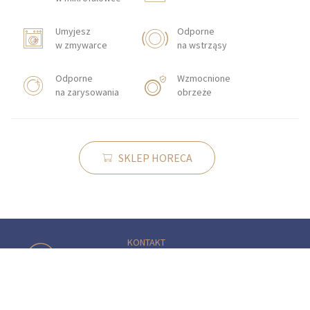
Umyjesz
Odporne
w zmywarce
na wstrząsy
Odporne
Wzmocnione
na zarysowania
obrzeże
SKLEP HORECA
KONTAKT
Zakłady Porcelany Stołowej „Lubiana”
SA
83-407 Łubiana (koło Kościerzyny)
ul. Zakładowa 1