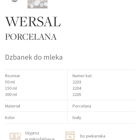
WERSAL
PORCELANA
Dzbanek do mleka
Rozmiar
Numer kat.
50 ml
2203
150 ml
2204
300 ml
2205
Materiał
Porcelana
Kolor
biały
Użyjesz
Do piekarnika
w mikrofalówce