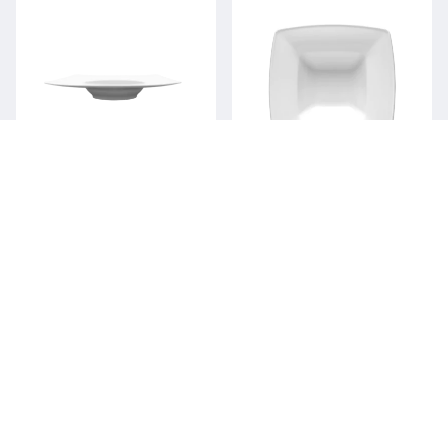
Talerz głęboki
Talerz do pasty
TALERZE SPECJALNE /
TALERZE SPECJALNE /
PORCELANA
PORCELANA
KOLEKCJA BAZOWA
KOLEKCJA BAZOWA
2825 / 260/330 mm
2827 / 270 mm
Kupuj online