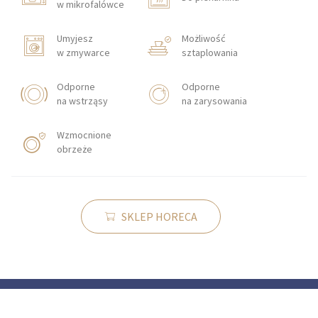
w mikrofalówce
Umyjesz
Możliwość
w zmywarce
sztaplowania
Odporne
Odporne
na wstrząsy
na zarysowania
Wzmocnione
obrzeże
SKLEP HORECA
KONTAKT
Zakłady Porcelany Stołowej „Lubiana”