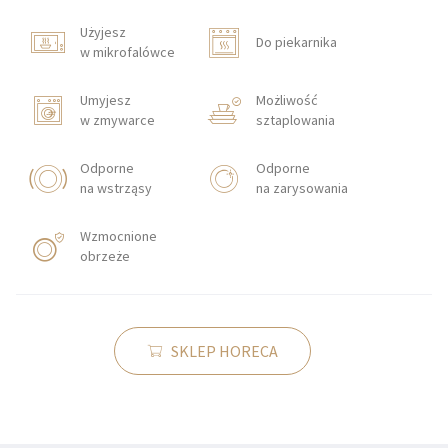
Użyjesz
Do piekarnika
w mikrofalówce
Umyjesz
Możliwość
w zmywarce
sztaplowania
Odporne
Odporne
na wstrząsy
na zarysowania
Wzmocnione
obrzeże
SKLEP HORECA