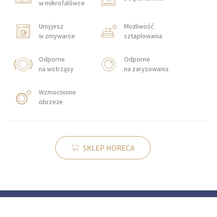
w mikrofalówce
Umyjesz
Możliwość
w zmywarce
sztaplowania
Odporne
Odporne
na wstrząsy
na zarysowania
Wzmocnione
obrzeże
SKLEP HORECA
KONTAKT
Zakłady Porcelany Stołowej „Lubiana”